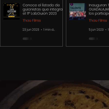
Conoce el listado de
Inauguran 
guionistas que integran
GUADALAJA
el 11° LabGuion 2023
los partici
compartirá
Thau Films
Thau Films
expertos id
experienci
23 jun 2023
1 min de lectura
5 jun 2023