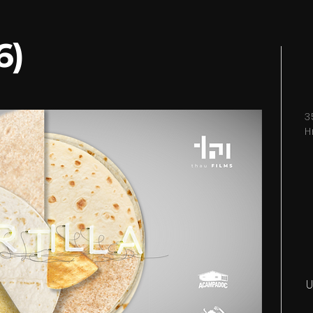
6)
3
H
U