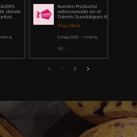
TALENTS
Nuestro Productor
RA, donde
seleccionado en el
pantes
Talents Guadalajara XV
n con
- 2023
Thau Films
eas y
as
1 min de lectura
5 may 2023
1 min de lectura
1
2