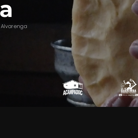
la
s Alvarenga