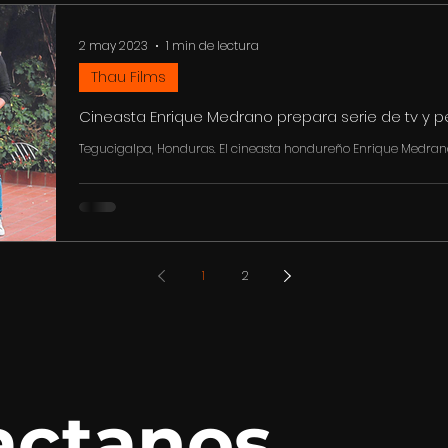
2 may 2023
1 min de lectura
Thau Films
Cineasta Enrique Medrano prepara serie de tv y pe
Tegucigalpa, Honduras. El cineasta hondureño Enrique Medrano,
los cuales contarán con el respaldo...
1
2
actanos