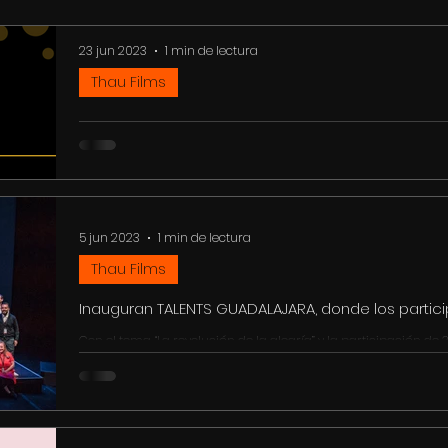
23 jun 2023
1 min de lectura
Thau Films
Conoce el listado de guionistas que integran el 11
Luego de un concentrado proceso de selección, con proyectos d
oficial de seleccionados que harán...
5 jun 2023
1 min de lectura
Thau Films
Inauguran TALENTS GUADALAJARA, donde los partic
expertos ideas y experiencias
Con el tema “La revolución de la alegría” y la participación de
cinematografía dio inició la...