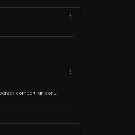
° LabGuion 2023
e gran calidad, presentamos el listado
ipantes compartirán con
 33 jóvenes talentos del mundo de la