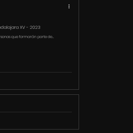
dalajara XV - 2023
ersonas que formarán parte de
Desarrollo y Escritura de DocsMx
desarrollo de proyectos, que imparte el