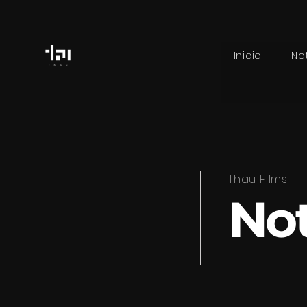
Inicio
No
Thau Films
Not