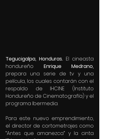
Tegucigalpa, Honduras.
 El cineasta 
hondureño 
Enrique Medrano, 
prepara una serie de tv y una 
película, los cuales contarán con el 
respaldo de IHCINE (Instituto 
Hondureño de Cinematografía) y el 
programa Ibermedia.
Para este nuevo emprendimiento, 
el director de cortometrajes como 
“Antes que amanezca” y la cinta 