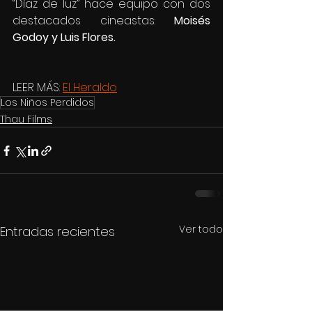
“Díaz de luz” hace equipo con dos 
destacados cineastas: 
Moisés 
Godoy y Luis Flores.
LEER MÁS: 
El Heraldo
Los Niños Perdidos
Thau Films
Ver todo
Entradas recientes