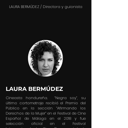
LAURA BERMÚDEZ / Directora y guionista
LAURA BERMÚDEZ
Cineasta hondureña. “Negra soy”, su
último cortometraje recibió el Premio del
Público en la sección “Afirmando los
Derechos de la Mujer” en el Festival de Cine
Español de Málaga en el 2018 y fue
selección oficial en el Festival