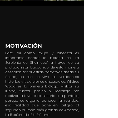
MOTIVACIÓN
Para mí como mujer y cineasta es
importante contar la historia de “La
Serpiente de Shelmeca“ a través de su
protagonista, buscando de esta manera
descolonizar nuestras narrativas desde su
óptica, en ella se vive las verdaderas
historias y tradiciones ancestrales. Wildres
Wood es la primera bióloga Miskitu, su
lucha, fuerza, pasión y liderazgo me
motivan a llevar esta historia a la pantalla,
porque es urgente conocer la realidad,
esa realidad que pone en peligro al
segundo pulmón más grande de América,
La Biosfera del Río Plátano.