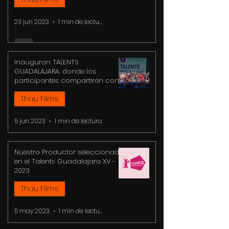
23 jun 2023
1 min de lectura
Inauguran TALENTS
GUADALAJARA, donde los
participantes compartirán con
expertos ideas y experiencias
Thau Films
5 jun 2023
1 min de lectura
Nuestro Productor seleccionado
en el Talents Guadalajara XV -
2023
Thau Films
5 may 2023
1 min de lectura