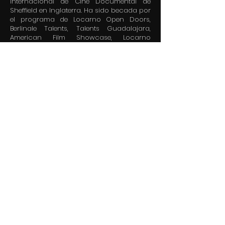
Internacional de Cine Documental de
Sheffield en Inglaterra. Ha sido becada por
el programa de Locarno Open Doors,
Berlinale Talents, Talents Guadalajara,
American Film Showcase, Locarno
Industry Academy, Guadalajara doculab ,
entre otros.
LUIS FLORES ALVARENGA
Productor hondureño. 17 años en la