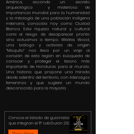
América, esconde un secreto
arqueológico y misterioso de
importancia mundial para la humanidad
y la mitología de una población indígena
milenaria, conocida hoy como Ciudad
Blanca. Esta riqueza natural y cultural
corre el riesgo de desaparecer pronto
sino actuamos a tiempo. Wildres Wood,
una bióloga y activista de origen
“Misquito” nos lleva por un viaje al
corazón de esta región en búsqueda de
conocer y proteger el tesoro más
importante de Honduras para el mundo.
Una historia que propone una mirada
desde adentro del territorio, con liderazgos
femeninos y que sugiere un mundo
desconocido para la mayoría
Conoce el listado de guionistas
que integran el 11° LabGuion 2023
Thau Films