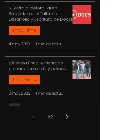
Nuestra directora Laura
Bermúdez en el Taller de
Desarrollo y Escritura de DocsMx
Thau Films
4 may 2023
1 min de lectura
Cineasta Enrique Medrano
prepara serie de tv y película
Thau Films
2 may 2023
1 min de lectura
1
/
2