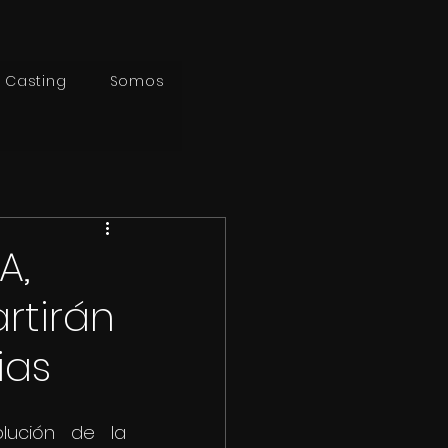
Casting
Somos
A,
rtirán
ias
ución de la 