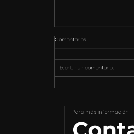
Comentarios
Escribir un comentario...
Conoce el listado de
guionistas que integran el
11° LabGuion 2023
Para más información
Cont