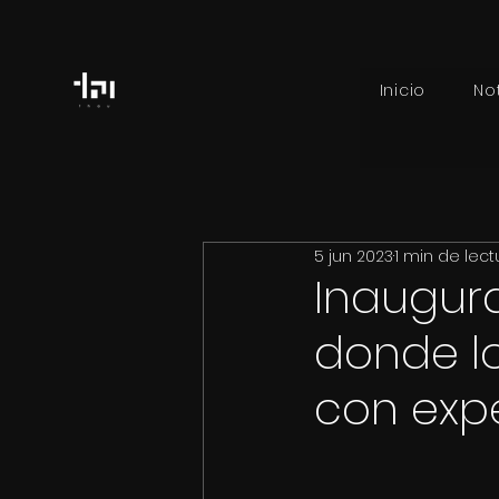
Inicio
No
5 jun 2023
1 min de lect
Inaugur
donde l
con expe