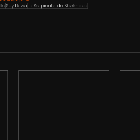
lla
Soy Lluvia
La Serpiente de Shelmeca