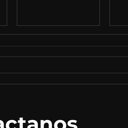
Nuestro Productor
Nues
seleccionado en el Talents
Berm
Guadalajara XV - 2023
Desa
Doc
actanos