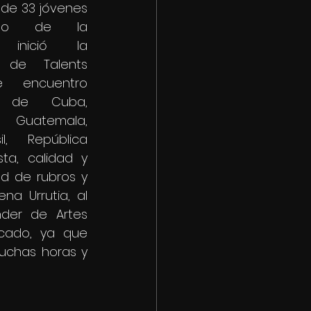
n de 33 jóvenes 
do de la 
 inició la 
 de Talents 
e encuentro 
s de Cuba, 
 Guatemala, 
il, República 
a, calidad y 
d de rubros y 
a Urrutia, al 
der de Artes 
cado, ya que 
chas horas y 