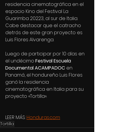
residencia cinematográfica en el 
espacio Kino del Festival La 
Guarimba 20223, al sur de Italia. 
Cabe destacar que el catracho 
detrás de este gran proyecto es 
Luis Flores Alvarenga.
Luego de participar por 10 días en 
el undécimo
 Festival Escuela 
Documental ACAMPADOC 
en 
Panamá, el hondureño Luis Flores 
ganó la residencia 
cinematográfica en Italia para su 
proyecto «Tortilla».
LEER MÁS: 
Honduras.com
Tortilla